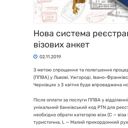
Нова система реєстрац
візових анкет
02.11.2019
З метою спрощення та полегшення процед
(ППВА) у Львові, Ужгороді, Івано-Франків
Чернівцях з 3 квітня буде впроваджена но
Після оплати за послуги ППВА у відділенн
унікальний банківський код PTN для реєст
необхідно обрати категорію візи (С — віза
туристична, L — Малий прикордонний рух