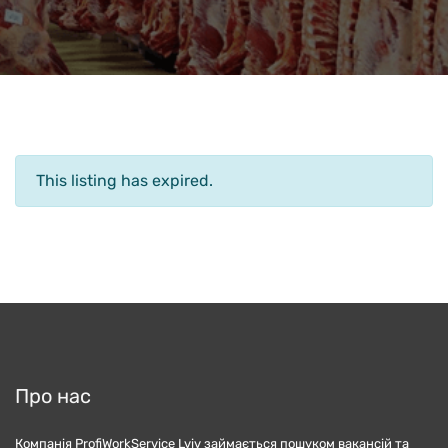
This listing has expired.
Про нас
Компанія ProfiWorkService Lviv займається пошуком вакансій та