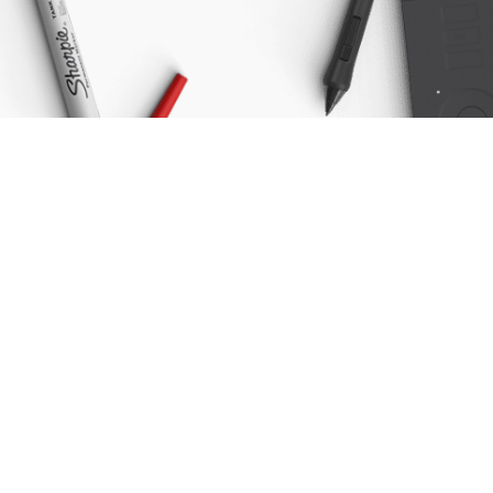
Najnowsze oferty pracy
Elektryk
Lokalizacje
Pszczew